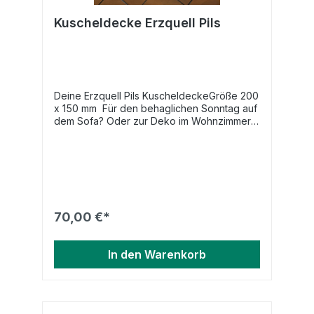
Kuscheldecke Erzquell Pils
Deine Erzquell Pils KuscheldeckeGröße 200
x 150 mm Für den behaglichen Sonntag auf
dem Sofa? Oder zur Deko im Wohnzimmer
oder auf dem Bett. Die Decke lädt zum
Kuscheln ein. Aus angenehm weichen
Plüsch, waschbar mit 30 Grad (Rückseite
schwarz)
70,00 €*
In den Warenkorb