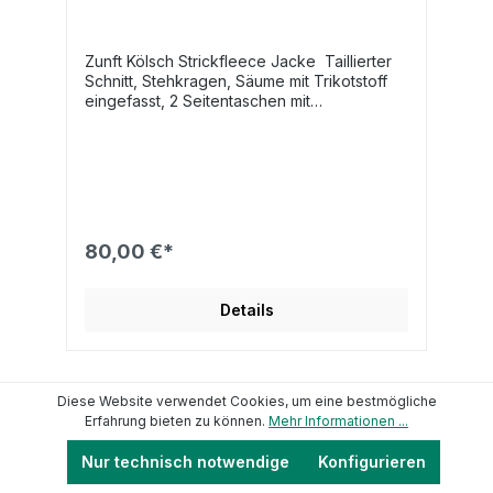
Zunft Kölsch Strickfleece Jacke Taillierter
Schnitt, Stehkragen, Säume mit Trikotstoff
eingefasst, 2 Seitentaschen mit
Reißverschluss, Melange-Strickoptik,
weiches Fleece innenFarbe: grau
80,00 €*
Details
Diese Website verwendet Cookies, um eine bestmögliche
Erfahrung bieten zu können.
Mehr Informationen ...
Neu
Nur technisch notwendige
Konfigurieren