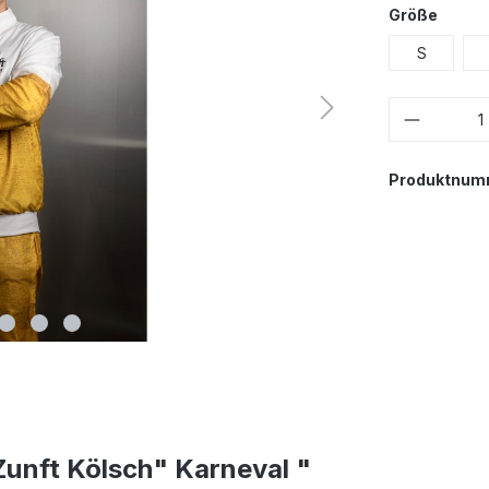
Größe
S
Produktnum
unft Kölsch" Karneval "