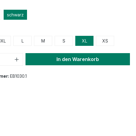
schwarz
3XL
L
M
S
XL
XS
In den Warenkorb
mer:
EB1030.1