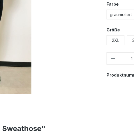
Farbe
graumeliert
Größe
2XL
Produktnum
h Sweathose"