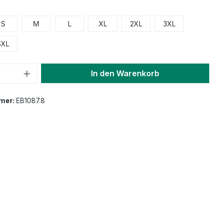
S
M
L
XL
2XL
3XL
5XL
In den Warenkorb
mer:
EB1087.8